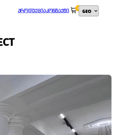
0
ᲞᲠᲝᲓᲣᲥᲪᲘᲐ
ᲙᲝᲜᲢᲐᲥᲢᲘ
ECT