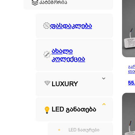
ᲙᲐᲢᲔᲒᲝᲠᲘᲐ
ფასდაკლება
ახალი
კოლექცია
გა
650
55
LUXURY
LED განათება
LED
LED ნათურები