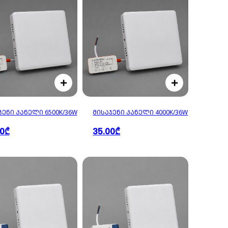
ᲯᲔᲜᲘ ᲞᲐᲜᲔᲚᲘ 6500K/36W
ᲛᲘᲡᲐᲯᲔᲜᲘ ᲞᲐᲜᲔᲚᲘ 4000K/36W
00₾
35.00₾