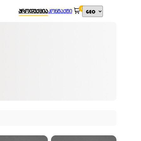
0
ᲞᲠᲝᲓᲣᲥᲪᲘᲐ
ᲙᲝᲜᲢᲐᲥᲢᲘ