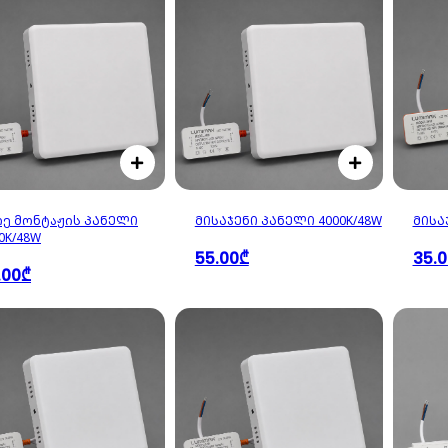
რე მონტაჟის ᲞᲐᲜᲔᲚᲘ
ᲛᲘᲡᲐᲯᲔᲜᲘ ᲞᲐᲜᲔᲚᲘ 4000K/48W
ᲛᲘᲡᲐ
0K/48W
55.00₾
35.
.00₾