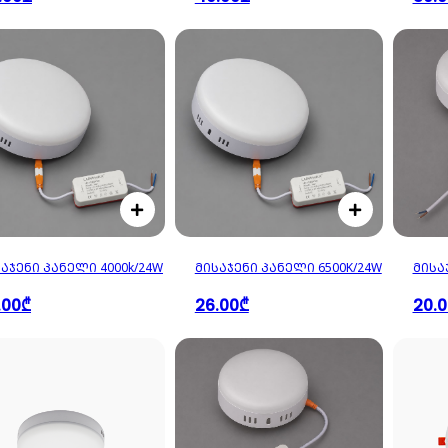
ᲐᲯᲔᲜᲘ ᲞᲐᲜᲔᲚᲘ 4000k/24W
ᲛᲘᲡᲐᲯᲔᲜᲘ ᲞᲐᲜᲔᲚᲘ 6500K/24W
ᲛᲘᲡᲐ
.00₾
26.00₾
20.