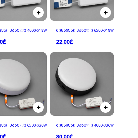
ᲯᲔᲜᲘ ᲞᲐᲜᲔᲚᲘ 4000K/18W
ᲛᲘᲡᲐᲯᲔᲜᲘ ᲞᲐᲜᲔᲚᲘ 6500K/18W
00₾
22.00₾
ᲯᲔᲜᲘ ᲞᲐᲜᲔᲚᲘ 6500K/36W
ᲛᲘᲡᲐᲯᲔᲜᲘ ᲞᲐᲜᲔᲚᲘ 4000K/36W
00₾
30.00₾