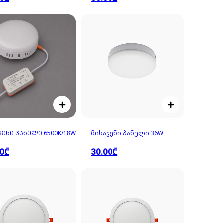
ᲯᲔᲜᲘ ᲞᲐᲜᲔᲚᲘ 6500K/18W
მისაჯენი პანელი 36W
00₾
30.00₾