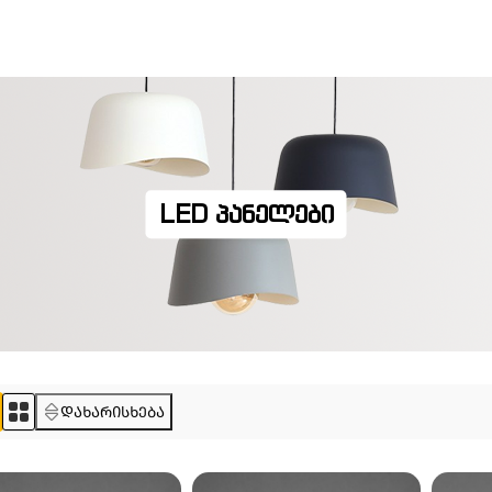
LED ᲞᲐᲜᲔᲚᲔᲑᲘ
დახარისხება