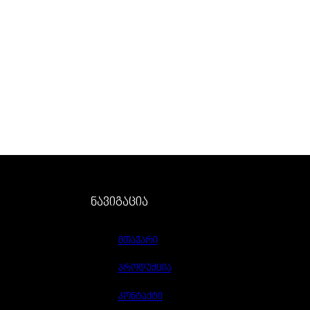
ნავიგაცია
მთავარი
პროდუქცია
კონტაქტი