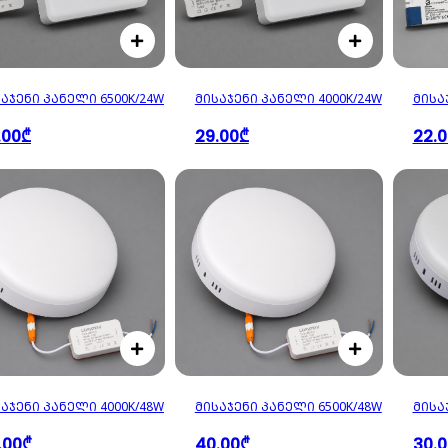
ᲐᲯᲔᲜᲘ ᲞᲐᲜᲔᲚᲘ 6500K/24W
ᲛᲘᲡᲐᲯᲔᲜᲘ ᲞᲐᲜᲔᲚᲘ 4000K/24W
ᲛᲘᲡᲐ
.00₾
29.00₾
22.
ᲐᲯᲔᲜᲘ ᲞᲐᲜᲔᲚᲘ 4000K/48W
ᲛᲘᲡᲐᲯᲔᲜᲘ ᲞᲐᲜᲔᲚᲘ 6500K/48W
ᲛᲘᲡᲐ
.00₾
40.00₾
30.