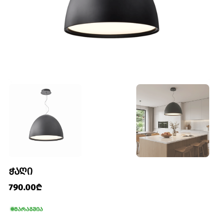
ᲭᲐᲦᲘ
790.00₾
მარაგშია