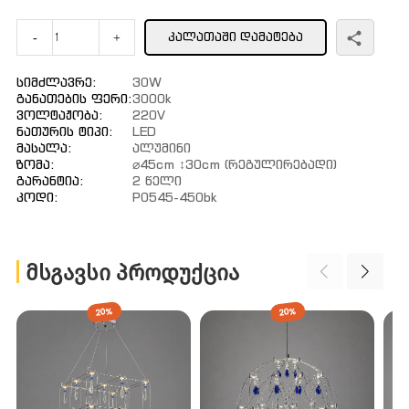
ᲙᲐᲚᲐᲗᲐᲨᲘ ᲓᲐᲛᲐᲢᲔᲑᲐ
-
+
Სიმძლავრე:
30W
Განათების Ფერი:
3000k
Ვოლტაჟობა:
220V
Ნათურის Ტიპი:
LED
Მასალა:
Ალუმინი
Ზომა:
⌀45cm ↕30cm (რეგულირებადი)
Გარანტია:
2 Წელი
Კოდი:
P0545-450bk
ᲛᲡᲒᲐᲕᲡᲘ ᲞᲠᲝᲓᲣᲥᲪᲘᲐ
20%
20%