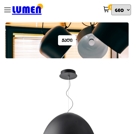
LUMEN
0
ᲭᲐᲦᲘ