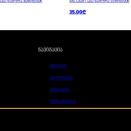
T LED ᲜᲐᲗᲣᲠᲐ 80W/6500K
VAL LIGHT LED ᲜᲐᲗᲣᲠᲐ 55W/6500K
35.00₾
ნავიგაცია
მთავარი
პროდუქცია
კონტაქტი
ჩვენს შესახებ