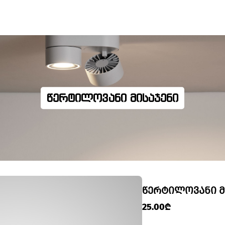
ᲬᲔᲠᲢᲘᲚᲝᲕᲐᲜᲘ ᲛᲘᲡᲐᲯᲔᲜᲘ
ᲬᲔᲠᲢᲘᲚᲝᲕᲐᲜᲘ Მ
25.00₾