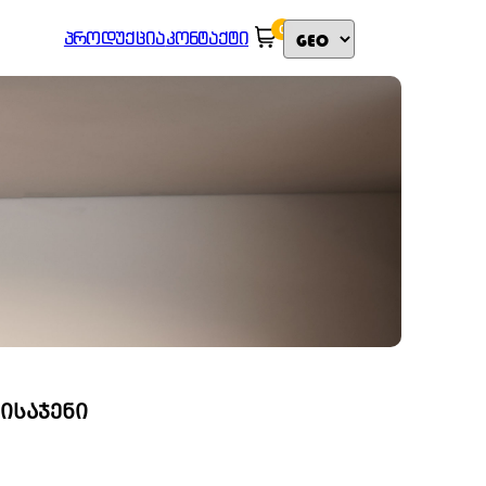
0
ᲞᲠᲝᲓᲣᲥᲪᲘᲐ
ᲙᲝᲜᲢᲐᲥᲢᲘ
ᲘᲡᲐᲯᲔᲜᲘ