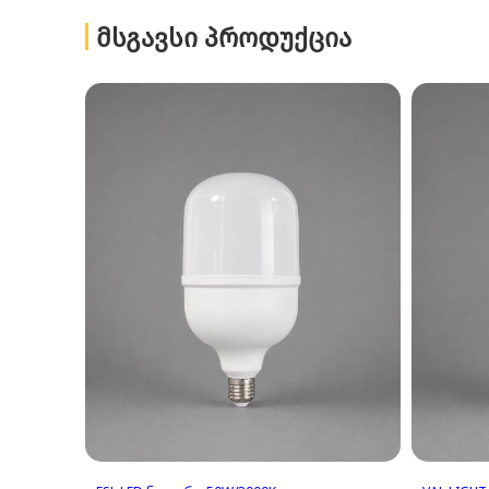
ᲛᲡᲒᲐᲕᲡᲘ ᲞᲠᲝᲓᲣᲥᲪᲘᲐ