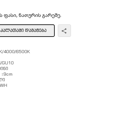
 ფასი, ნათურის გარეშე.
ᲙᲐᲚᲐᲗᲐᲨᲘ ᲓᲐᲛᲐᲢᲔᲑᲐ
K/4000/6500K
/GU10
ინი
 ↕9cm
ლი
5WH