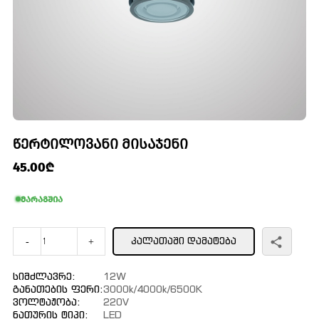
ᲬᲔᲠᲢᲘᲚᲝᲕᲐᲜᲘ ᲛᲘᲡᲐᲯᲔᲜᲘ
45.00₾
მარაგშია
ᲙᲐᲚᲐᲗᲐᲨᲘ ᲓᲐᲛᲐᲢᲔᲑᲐ
-
+
Სიმძლავრე:
12W
Განათების Ფერი:
3000k/4000k/6500K
Ვოლტაჟობა:
220V
Ნათურის Ტიპი:
LED