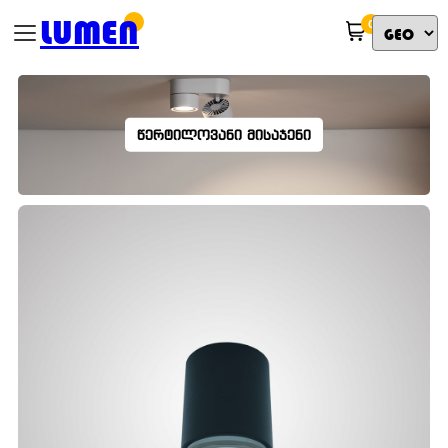
LUMEN
0
ᲬᲔᲠᲢᲘᲚᲝᲕᲐᲜᲘ ᲛᲘᲡᲐᲯᲔᲜᲘ