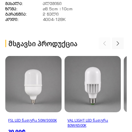
Მასალა:
Ალუმინი
Ზომა:
⌀8.5cm ↕10cm
Გარანტია:
2 Წელი
Კოდი:
4004-12BK
ᲛᲡᲒᲐᲕᲡᲘ ᲞᲠᲝᲓᲣᲥᲪᲘᲐ
FSL LED ᲜᲐᲗᲣᲠᲐ 50W/3000K
VAL LIGHT LED ᲜᲐᲗᲣᲠᲐ
VA
80W/6500K
55
30.00₾